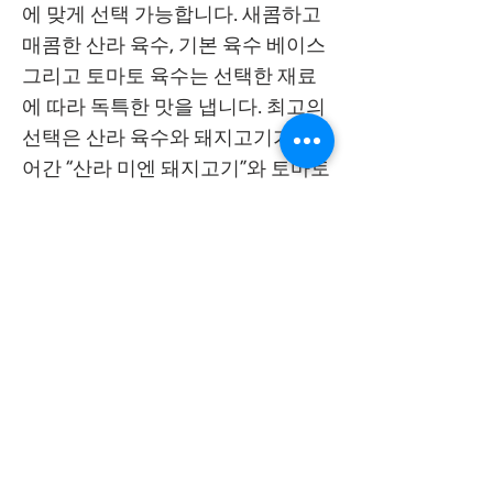
에 맞게 선택 가능합니다. 새콤하고
매콤한 산라 육수, 기본 육수 베이스
그리고 토마토 육수는 선택한 재료
에 따라 독특한 맛을 냅니다. 최고의
선택은 산라 육수와 돼지고기가 들
어간 “산라 미엔 돼지고기”와 토마토
육수와 우삼겹이 들어간 “토마토 미
엔 우삼겹”이며 토마토와 우삼겹이
만나면 자연스러운 단맛을 자아냅
니다. 또한 남기분면의 전통 메뉴인
“청탕 미엔”은 첫 남기분면 시그니쳐
메뉴이고 담백한 돼지 육수에 피쉬
볼과 스프링 롤이 들어간 국수로 여
전히 인기가 높습니다.
남기분면
南記粉
麵
Nam Kee Noodle
s