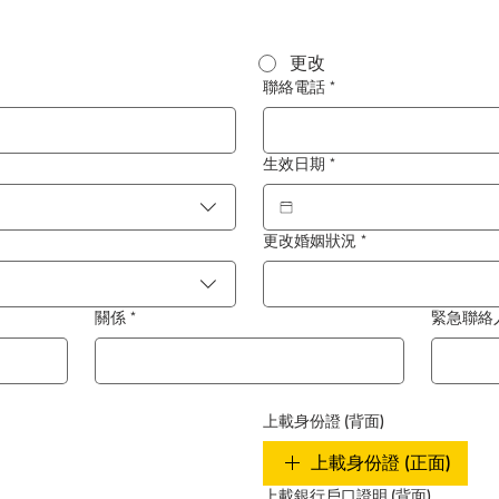
更改
聯絡電話
*
生效日期
*
更改婚姻狀況
*
關係
*
緊急聯絡
上載身份證 (背面)
上載身份證 (正面)
上載銀行戶口證明 (背面)