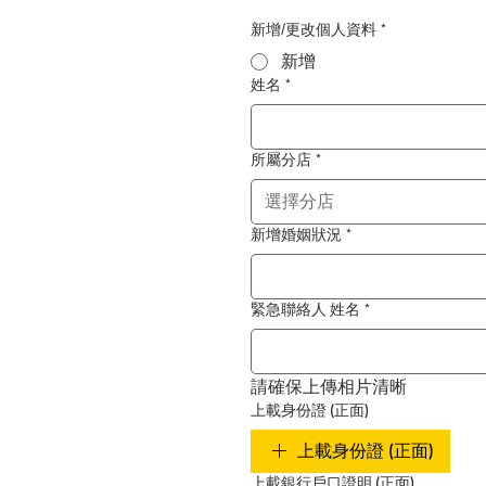
新增/更改個人資料
*
新增
姓名
*
所屬分店
*
選擇分店
新增婚姻狀況
*
緊急聯絡人 姓名
*
請確保上傳相片清晰
上載身份證 (正面)
上載身份證 (正面)
上載銀行戶口證明 (正面)