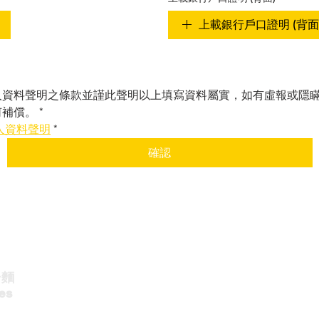
上載銀行戶口證明 (背面
人資料聲明之條款並謹此聲明以上填寫資料屬實，如有虛報或隱
何補償。
*
人資料聲明
*
確認
粉
麵
e
s