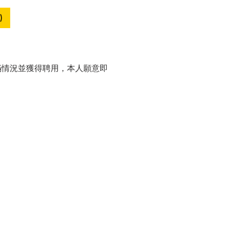
)
瞞情況並獲得聘用，本人願意即