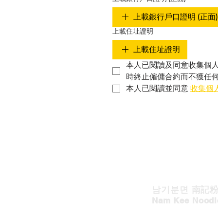
上載銀行戶口證明 (正面)
上載住址證明
上載住址證明
本人已閱讀及同意收集個
時終止僱傭合約而不獲任
本人已閱讀並同意 
收集個
남기분면
南記
Nam Kee Noodl
South Korea